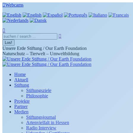
Zum
Webcams
Inhalt
springen
Search:
Unsere Erde Stiftung / Our Earth Foundation
Naturschutz – Tierwelt – Umweltbildung
Home
Aktuell
Stiftung
Stiftungsziele
Philosophie
Projekte
Partner
Medien
Stiftungsjournal
Artenvielfalt in Hessen
Radio Interview