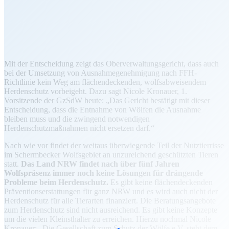
Mit der Entscheidung zeigt das Oberverwaltungsgericht, dass auch
bei der Umsetzung von Ausnahmegenehmigung nach FFH-
Richtlinie kein Weg am flächendeckenden, wolfsabweisendem
Herdenschutz vorbeigeht. Dazu sagt Nicole Kronauer, 1.
Vorsitzende der GzSdW heute: „Das Gericht bestätigt mit dieser
Entscheidung, dass die Entnahme von Wölfen die Ausnahme
bleiben muss und die zwingend notwendigen
Herdenschutzmaßnahmen nicht ersetzen darf.“
Nach wie vor findet der weitaus überwiegende Teil der Nutztierrisse
im Schermbecker Wolfsgebiet an unzureichend geschützten Tieren
statt.
Das Land NRW findet nach über fünf Jahren
Wolfspräsenz immer noch keine Lösungen für drängende
Probleme beim Herdenschutz.
Es gibt keine flächendeckenden
Präventionserstattungen für ganz NRW und es wird auch nicht der
Herdenschutz für alle Tierarten finanziert. Die Beratungsangebote
zum Herdenschutz sind nicht ausreichend. Es gibt keine Konzepte
um die vielen Kleinsthalter zu erreichen. Hierzu nochmal Nicole
Kronauer: „Die Gesellschaft zum Schutz der Wölfe e.V. steht dem