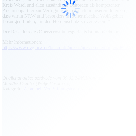
Kreis Wesel und allen zuständigen Behörden als kompetenter
Ansprechpartner zur Verfügung. Es ist auch in unserem Interesse,
dass wir in NRW und besonders im Schermbecker Wolfsgebiet
Lösungen finden, um den Herdenschutz zu verbessern.“
Der Beschluss des Oberverwaltungsgerichts ist unanfechtbar.
Mehr Informationen:
https://www.ovg.nrw.de/behoerde/presse/pressemitteilungen/08_2402
Quellenangabe: gzsdw.de vom 09.02.24/N.Kronauer; Fotos:
Mandfred Sattler (Wölfe Fasanerie)
Kategorie:
Allgemein
Von
Stiftungsteam
12. Februar 2024
Kommentarnavigation