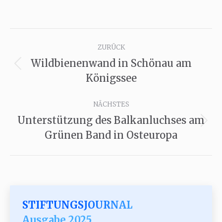
Kommentarnavigation
ZURÜCK
Wildbienenwand in Schönau am
Vorheriger
Königssee
Beitrag:
NÄCHSTES
Unterstützung des Balkanluchses am
Nächster
Grünen Band in Osteuropa
Beitrag:
STIFTUNGSJOURNAL
Ausgabe 2025