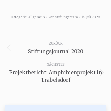
Kategorie:
Allgemein
Von
Stiftungsteam
14. Juli 2020
Kommentarnavigation
ZURÜCK
Stiftungsjournal 2020
Vorheriger
Beitrag:
NÄCHSTES
Projektbericht: Amphibienprojekt in
Nächster
Trabelsdorf
Beitrag: