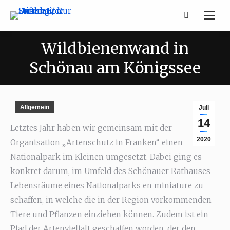
Search:
Wildbienenwand in
Schönau am Königssee
Allgemein
Juli
14
Letztes Jahr haben wir gemeinsam mit der
2020
Organisation „Artenschutz in Franken“ einen
Nationalpark im Kleinen umgesetzt. Dabei ging es
konkret darum, im Umfeld des Schönauer Rathauses
Lebensräume eines Nationalparks en miniature zu
schaffen, in welche die in der Region vorkommenden
Tiere und Pflanzen einziehen können. Zudem ist ein
Pfad der Artenvielfalt geschaffen worden, der den