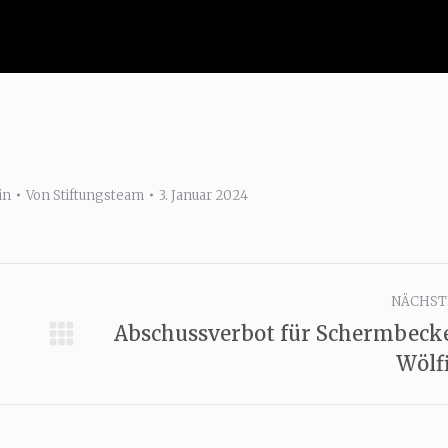
in
Von
Stiftungsteam
3. Januar 2024
NÄCHST
Abschussverbot für Schermbeck
Nächster
Wölf
Beitrag: