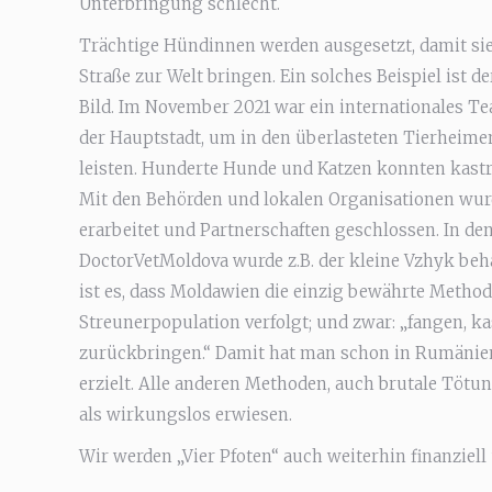
Unterbringung schlecht.
Trächtige Hündinnen werden ausgesetzt, damit sie
Straße zur Welt bringen. Ein solches Beispiel ist d
Bild. Im November 2021 war ein internationales Te
der Hauptstadt, um in den überlasteten Tierheime
leisten. Hunderte Hunde und Katzen konnten kastr
Mit den Behörden und lokalen Organisationen wu
erarbeitet und Partnerschaften geschlossen. In d
DoctorVetMoldova wurde z.B. der kleine Vzhyk beha
ist es, dass Moldawien die einzig bewährte Meth
Streunerpopulation verfolgt; und zwar: „fangen, ka
zurückbringen.“ Damit hat man schon in Rumänien
erzielt. Alle anderen Methoden, auch brutale Tötu
als wirkungslos erwiesen.
Wir werden „Vier Pfoten“ auch weiterhin finanziell