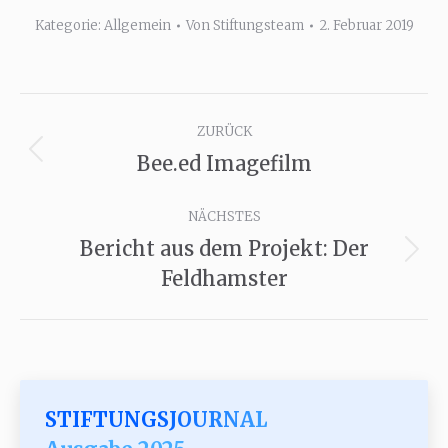
Kategorie:
Allgemein
Von
Stiftungsteam
2. Februar 2019
Kommentarnavigation
ZURÜCK
Bee.ed Imagefilm
Vorheriger
Beitrag:
NÄCHSTES
Bericht aus dem Projekt: Der
Nächster
Feldhamster
Beitrag:
STIFTUNGSJOURNAL