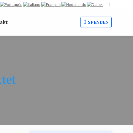
Search:
akt
SPENDEN
ttet