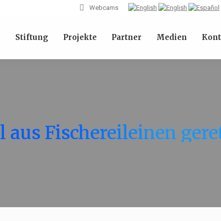
Webcams
l
Stiftung
Projekte
Partner
Medien
Kont
 aus Fischereileinen gere