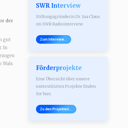
SWR Interview
Stiftungsgründerin Dr. Ina Claus
or der
im SWR Radiointerview.
m gut
Zum Interview...
. In
gezogen
n Wals
Förderprojekte
Eine Übersicht über unsere
unterstützten Projekte finden
Sie hier.
Zu den Projekten...