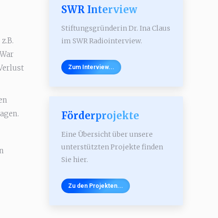
SWR Interview
Stiftungsgründerin Dr. Ina Claus
z.B.
im SWR Radiointerview.
 War
Verlust
Zum Interview...
en
lagen.
Förderprojekte
Eine Übersicht über unsere
unterstützten Projekte finden
en
Sie hier.
Zu den Projekten...