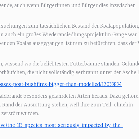
ewende, auch wenn Bürgerinnen und Bürger dies inzwischen
uchungen zum tatsächlichen Bestand der Koalapopulation, 
on auch ein großes Wiederansiedlungsprojekt im Gange war.
enden Koalas ausgegangen, ist nun zu befürchten, dass der 
en, wissend wo die beliebtesten Futterbäume standen. Gefund
thäufchen, die nicht vollständig verbrannt unter der Asche 
osses-post-bushfires-bigger-than-modelled/12033834
 Waldbrände besonders gefährdeten Arten heraus. Dazu gehör
 Rand der Ausrottung stehen, weil ihre zum Teil
ohnehin
 zerstört wurden.
ive/the-113-species-most-seriously-impacted-by-the-