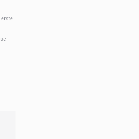
 erste
lue