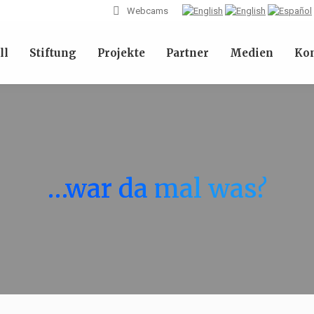
Webcams
ll
Stiftung
Projekte
Partner
Medien
Kon
…war da mal was?