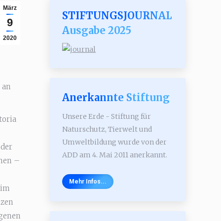
März
STIFTUNGSJOURNAL
9
Ausgabe 2025
2020
 an
Anerkannte Stiftung
Unsere Erde - Stiftung für
toria
Naturschutz, Tierwelt und
Umweltbildung wurde von der
 der
ADD am 4. Mai 2011 anerkannt.
chen –
Mehr Infos...
 im
nzen
igenen