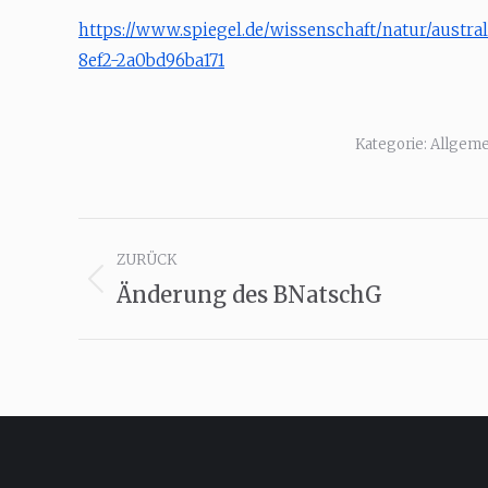
https://www.spiegel.de/wissenschaft/natur/austra
8ef2-2a0bd96ba171
Kategorie:
Allgeme
Kommentarnavigation
ZURÜCK
Änderung des BNatschG
Vorheriger
Beitrag: