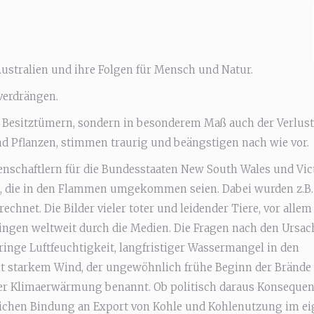
ustralien und ihre Folgen für Mensch und Natur.
verdrängen.
 Besitztümern, sondern in besonderem Maß auch der Verlust
d Pflanzen, stimmen traurig und beängstigen nach wie vor.
nschaftlern für die Bundesstaaten New South Wales und Vic
s, die in den Flammen umgekommen seien. Dabei wurden z.B.
hnet. Die Bilder vieler toter und leidender Tiere, vor allem
gingen weltweit durch die Medien. Die Fragen nach den Ursa
nge Luftfeuchtigkeit, langfristiger Wassermangel in den
it starkem Wind, der ungewöhnlich frühe Beginn der Brände
er Klimaerwärmung benannt. Ob politisch daraus Konseque
tlichen Bindung an Export von Kohle und Kohlenutzung im e