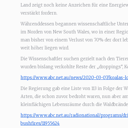
Land zeigt noch keine Anzeichen für eine Energi
verstärkt fordern.
Währenddessen begannen wissenschaftliche Unters
im Norden von New South Wales, wo in einer Regi
man bisher von einem Verlust von 70% der dort leb
weit höher liegen wird.
Die Wissenschaftler suchen gezielt nach den Tier
wurden bislang verkohlte Reste der „droppings“, Ko
https://www.abc.net.au/news/2020-03-07/koalas-l
Die Regierung gab eine Liste von 113 in Folge der
Arten, die schon zuvor bedroht waren, nun aber am
kleinflächigen Lebensräume durch die Waldbrände
https://www.abc.net.au/radionational/programs/dr
bushfires/11955624