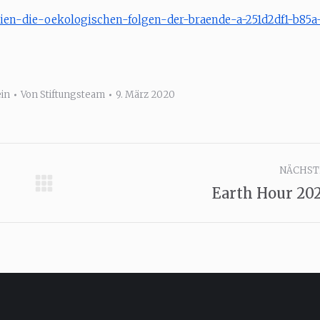
lien-die-oekologischen-folgen-der-braende-a-251d2df1-b85a
in
Von
Stiftungsteam
9. März 2020
NÄCHST
Earth Hour 20
Nächster
Beitrag: