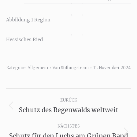
Abbildung 1 Region
Hessisches Ried
Kategorie:
Allgemein
Von
Stiftungsteam
11. November 2024
Kommentarnavigation
ZURÜCK
Schutz des Regenwalds weltweit
Vorheriger
Beitrag:
NÄCHSTES
Schutz für den Luchs am Grünen Band
Nächster