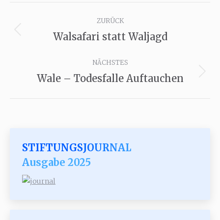
Kommentarnavigation
ZURÜCK
Walsafari statt Waljagd
Vorheriger
Beitrag:
NÄCHSTES
Wale – Todesfalle Auftauchen
Nächster
Beitrag:
STIFTUNGSJOURNAL
Ausgabe 2025