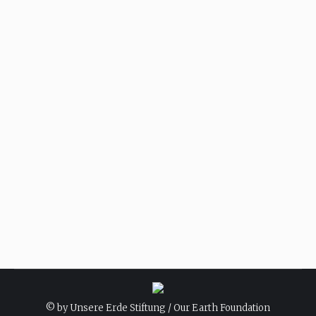
Allgemein
Von
Stiftungsteam
6. Februar 2022
Walsafari statt Waljagd – Island will mit dem
kommerziellen Töten der Meeressäuger
aufhören Auf Islands Zwerg- und Finnwale
warten friedliche Zeiten, denn die Regierung
will den kommerziellen Walfang verbieten. Die
Industrie kann das verkraften, denn das
Geschäft ist mangels Nachfrage unrentabel
geworden. Den vollständigen Artikel lesen Sie
auf der Webseite der Neue Zürcher Zeitung.
© by Unsere Erde Stiftung / Our Earth Foundation