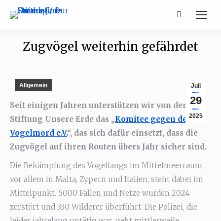
Search:
Zugvögel weiterhin gefährdet
Allgemein
Juli
29
Seit einigen Jahren unterstützen wir von der
2025
Stiftung Unsere Erde das „
Komitee gegen den
Vogelmord e.V.
“, das sich dafür einsetzt, dass die
Zugvögel auf ihren Routen übers Jahr sicher sind.
Die Bekämpfung des Vogelfangs im Mittelmeerraum,
vor allem in Malta, Zypern und Italien, steht dabei im
Mittelpunkt. 5000 Fallen und Netze wurden 2024
zerstört und 330 Wilderer überführt. Die Polizei, die
leider jahrelang untätig war, geht mittlerweile