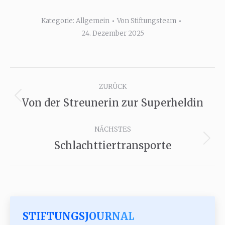
Kategorie:
Allgemein
Von
Stiftungsteam
24. Dezember 2025
Kommentarnavigation
ZURÜCK
Von der Streunerin zur Superheldin
Vorheriger
Beitrag:
NÄCHSTES
Schlachttiertransporte
Nächster
Beitrag:
STIFTUNGSJOURNAL