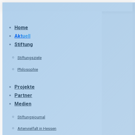
Zum
Inhalt
springen
Home
Aktuell
Stiftung
Stiftungsziele
Philosophie
Projekte
Partner
Medien
Stiftungsjournal
Artenvielfalt in Hessen