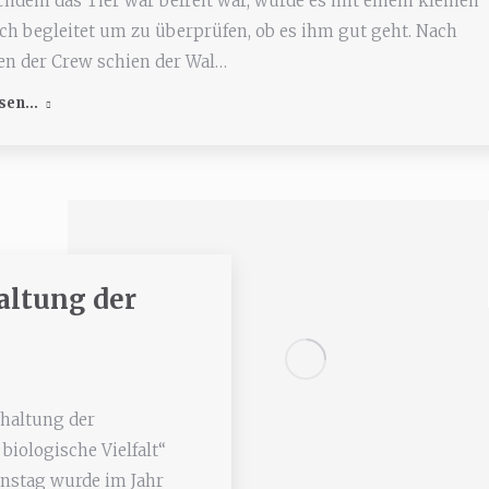
chdem das Tier war befreit war, wurde es mit einem kleinen
ch begleitet um zu überprüfen, ob es ihm gut geht. Nach
n der Crew schien der Wal…
sen...
altung der
rhaltung der
 biologische Vielfalt“
ionstag wurde im Jahr