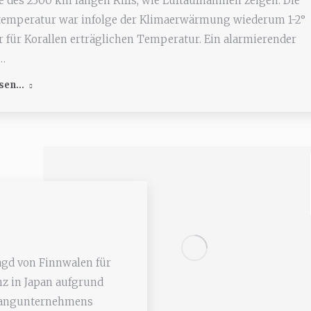
e des 2300 km langen Riffs, wie Luftaufnahmen zeigen. Die
emperatur war infolge der Klimaerwärmung wiederum 1-2°
r für Korallen erträglichen Temperatur. Ein alarmierender
…
sen...
Jagd von Finnwalen für
nz in Japan aufgrund
lfangunternehmens