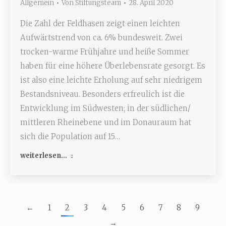
Allgemein
Von
Stiftungsteam
28. April 2020
Die Zahl der Feldhasen zeigt einen leichten
Aufwärtstrend von ca. 6% bundesweit. Zwei
trocken-warme Frühjahre und heiße Sommer
haben für eine höhere Überlebensrate gesorgt. Es
ist also eine leichte Erholung auf sehr niedrigem
Bestandsniveau. Besonders erfreulich ist die
Entwicklung im Südwesten; in der südlichen/
mittleren Rheinebene und im Donauraum hat
sich die Population auf 15…
weiterlesen...
←
1
2
3
4
5
6
7
8
9
→